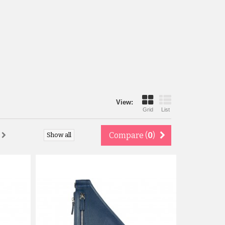
View:
Grid
List
Compare (
0
)
Show all