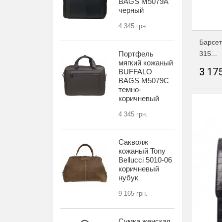
BAGS M5079A
черный
4 345 грн.
Барсет
315...
Портфель
мягкий кожаный
3 175
BUFFALO
BAGS M5079C
темно-
коричневый
4 345 грн.
Саквояж
кожаный Tony
Bellucci 5010-06
коричневый
нубук
9 165 грн.
Сумка женская