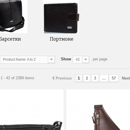
Барсетки
Портмоне
Show
per page
Product Name: A to Z
42
1 - 42 of 2389 items
Previous
1
2
3
...
57
Next