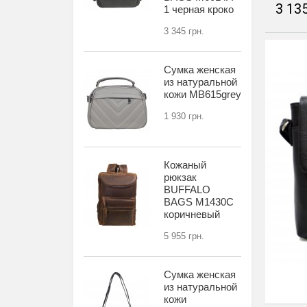
3 135
1 черная кроко
3 345 грн.
Сумка женская
из натуральной
кожи MB615grey
1 930 грн.
Кожаный
рюкзак
BUFFALO
BAGS M1430С
коричневый
5 955 грн.
Сумка женская
из натуральной
кожи