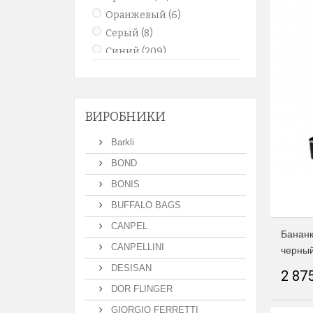
Оранжевый
(6)
Серый
(8)
Синий
(209)
Фиолетовый
(1)
Черный
(1237)
бордовый
(15)
ВИРОБНИКИ
коричневый
(733)
розовый
(1)
Barkli
рыжий
(141)
BOND
BONIS
BUFFALO BAGS
CANPEL
Бананк
CANPELLINI
черный
DESISAN
2 875
DOR FLINGER
GIORGIO FERRETTI