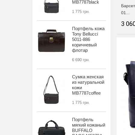
MB7787black
Барсет
1 775 грн.
01...
3 060
Портфель кожа
Tony Bellucci
5011-886
коричневый
флотар
6 690 грн.
Сумка женская
из натуральной
кожи
MB7787coffee
1 775 грн.
Портфель
мягкий кожаный
BUFFALO