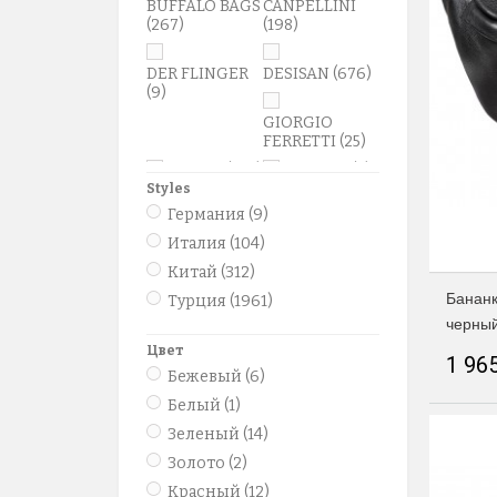
BUFFALO BAGS
CANPELLINI
(267)
(198)
DER FLINGER
DESISAN
(676)
(9)
GIORGIO
FERRETTI
(25)
GRASS
(149)
KARLET
(2)
Styles
KARYA
(417)
MB
(6)
Германия
(9)
Petek
(1)
Италия
(104)
TONY BELLUCI
(347)
Китай
(312)
Бананк
Турция
(1961)
TONY PEROTTI
черный
(25)
Цвет
1 965
Бежевый
(6)
Белый
(1)
Зеленый
(14)
Золото
(2)
Красный
(12)