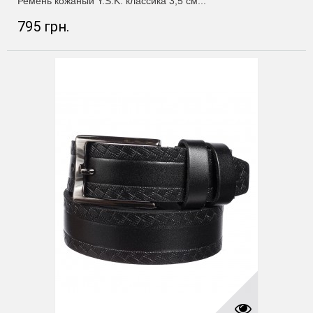
Ремень кожаный Y.S.K. классика 3,5 см...
795 грн.