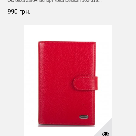
Обложка авто+паспорт кожа Desisan 102-315...
990 грн.