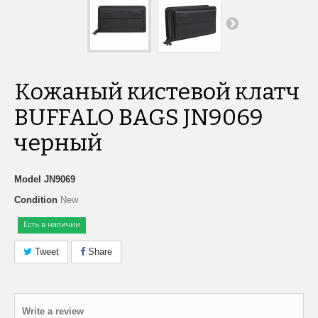
Кожаный кистевой клатч
BUFFALO BAGS JN9069
черный
Model
JN9069
Condition
New
Есть в наличии
Tweet
Share
Write a review