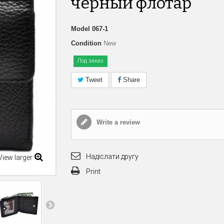
черный флотар
Model
067-1
Condition
New
Под заказ
Tweet
Share
Write a review
Надіслати другу
View larger
Print