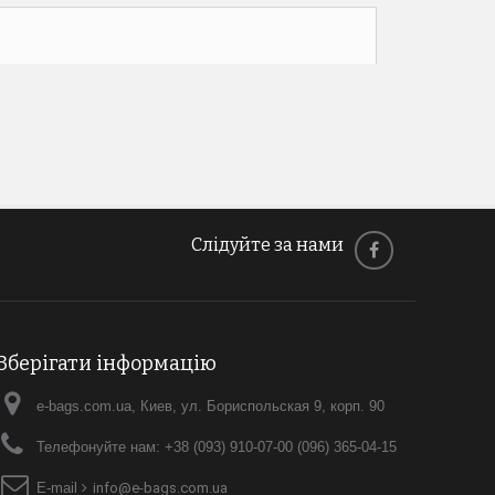
Слідуйте за нами
Зберігати інформацію
e-bags.com.ua, Киев, ул. Бориспольская 9, корп. 90
Телефонуйте нам:
+38 (093) 910-07-00 (096) 365-04-15
E-maіl
info@e-bags.com.ua