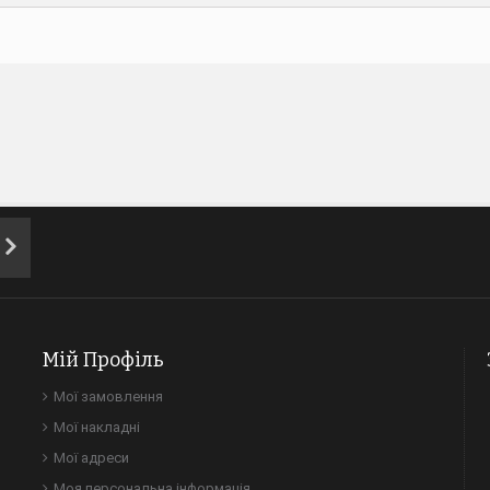
Мій Профіль
Мої замовлення
Мої накладні
Мої адреси
Моя персональна інформація