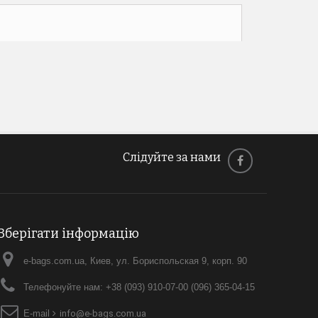
Слідуйте за нами
Зберігати інформацію
e-bags.com.ua, Киев, ул. Бориспольская 9, корп. 90
Телефонуйте нам:
+38 (093) 910-07-00 (096) 365-04-15
E-maіl
info@e-bags.com.ua