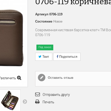
0706-119 коричнев
Артикул
0706-119
Состояние
Новое
Современная кистевая барсетка-клатч ТМ Bo
0706-119
Под заказ
Твит
Поделиться
Оставить отзыв
Увеличить
Отправить другу
Печать