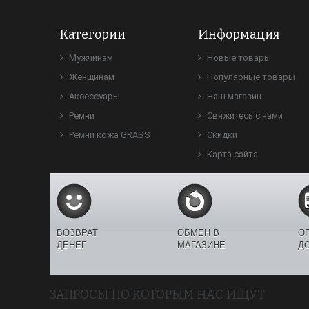
Категории
Информация
Мужчинам
Новые товары
Женщинам
Популярные товары
Аксессуары
Наш магазин
Ремни
Свяжитесь с нами
Ремни кожа GRASS
Скидки
Карта сайта
ВОЗВРАТ
ОБМЕН В
О
ДЕНЕГ
МАГАЗИНЕ
Д
ЗАПРОСЫ ПО КОТОРЫМ НАС ИЩУТ