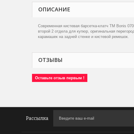
ОПИСАНИЕ
Современная кистевая барсетка-клатч ТМ Bonis 0706
второй 2 отдела для купюр, оригинальная перегород
карамашек на задней стенке и кистевой ремешок.
ОТЗЫВЫ
Оставьте отзыв первым !
Рассылка