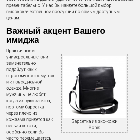
презентабельно. У нас Вы найдете большой выбор
высококачественной продукции по самым доступным
ценам.
Важный акцент Вашего
имиджа
Практичные и
универсальные, они
замечательно
подойдут как к
строгому костюму, так
и к повседневной
одежде. Многие
мужчины не любят,
когда их руки заняты,
поэтому барсетка
через плечо из
кожзама придется как
Барсетка из эко-кожи
нельзя кстати,
Bonis
особенно если Вы
часто перемещаетесь