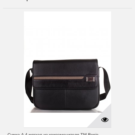
Сумка А 4 мягкая из кожзаменителя ТМ Bonis...