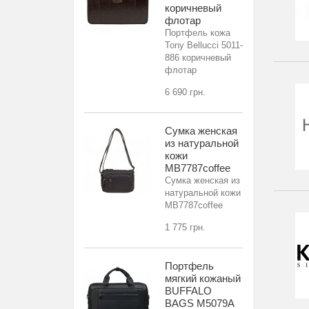
коричневый
флотар
Портфель кожа
Tony Bellucci 5011-
886 коричневый
флотар
6 690 грн.
Сумка женская
из натуральной
кожи
MB7787coffee
Сумка женская из
натуральной кожи
MB7787coffee
1 775 грн.
Портфель
мягкий кожаный
BUFFALO
BAGS M5079A