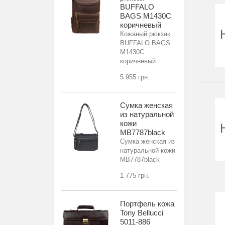
BUFFALO
BAGS M1430С
коричневый
Кожаный рюкзак
BUFFALO BAGS
M1430С
коричневый
5 955 грн.
Сумка женская
из натуральной
кожи
MB7787black
Сумка женская из
натуральной кожи
MB7787black
1 775 грн.
Портфель кожа
Tony Bellucci
5011-886