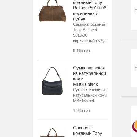
кожаный Tony
Bellucci 5010-06
коричневый
нубук
Саквояж кожаный
Tony Bellucci
5010-06
коричневый нубук
9 165 грн.
Сумка женская
из натуральной
кожи
MB616black
Сумка женская из
натуральной кожи
MB616black
1 985 грн.
Саквояж
кожаный Tony