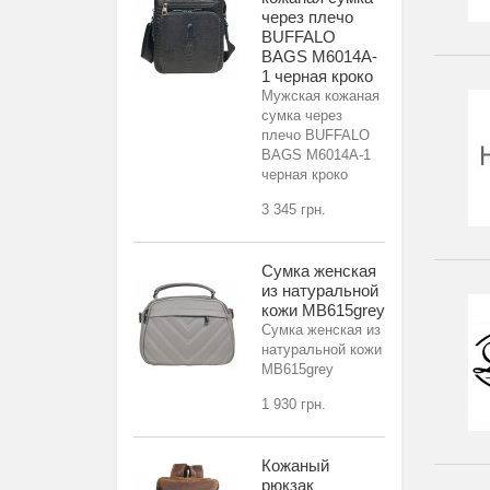
через плечо
BUFFALO
BAGS M6014A-
1 черная кроко
Мужская кожаная
сумка через
плечо BUFFALO
BAGS M6014A-1
черная кроко
3 345 грн.
Сумка женская
из натуральной
кожи MB615grey
Сумка женская из
натуральной кожи
MB615grey
1 930 грн.
Кожаный
рюкзак