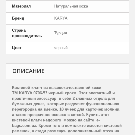
Материал
Натуральная кожа
Бренд
KARYA
Страна
Турция
производитель
Цвет
черный
ОПИСАНИЕ
Кистевой клатч из высококачественной кожи
TM
KARYA
0706-53 черный кроко. Этот элегантный и
практичный аксессуар
в себя 2 главных отдела для
бумажных денег,
которые разделяет функциональная
перегородка на змейке, 18 ячеек для карточек молнии,
а также прозрачное окошко с сеткой. Купить этот
кистевой клатч недорого можно на сайте
e
-
bags
.
com
.
ua
. Кроме того в комплекте имеется кистевой
ремешок, а сзади размещен дополнительный отсек на