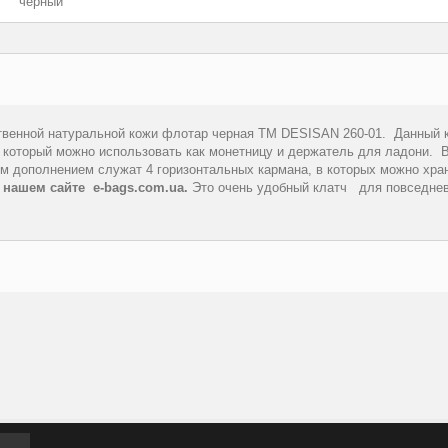
черный
ственной натуральной кожи флотар черная TM DESISAN 260-01. Данный 
 который можно использовать как монетницу и держатель для ладони.
В
ым дополнением служат 4 горизонтальных кармана, в которых можно хра
а нашем сайте
e
-
bags
.
com
.
ua
.
Это очень удобный клатч
для повседне