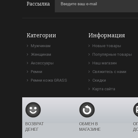
Рассылка
Категории
Информация
Мужчинам
Новые товары
Женщинам
Популярные товары
Аксессуары
Наш магазин
Ремни
Свяжитесь с нами
Ремни кожа GRASS
Скидки
Карта сайта
ВОЗВРАТ
ОБМЕН В
О
ДЕНЕГ
МАГАЗИНЕ
Д