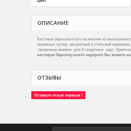
Цвет
ОПИСАНИЕ
Кистевая барсетка-клатч на молнии из высококаче
бумажных купюр, аккуратный и стильный кармашек,
прорезные выемки
для 8 скидочных
карт. Приятн
кистевую барсетку-клатч недорого Вы можете н
ОТЗЫВЫ
Оставьте отзыв первым !