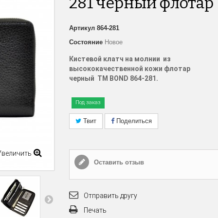
281 черный флотар
Артикул
864-281
Состояние
Новое
Кистевой клатч на молнии из
высококачественной кожи флотар
черный
TM
BOND
864
-
281
.
Под заказ
Твит
Поделиться
Увеличить
Оставить отзыв
Отправить другу
Печать