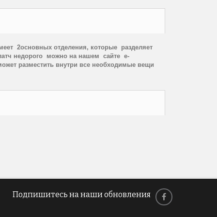
меет
2
ос
новных отделения, которые
разделяет
клатч недорого
можно на нашем
сайте
e
-
может разместить внутри все необходимые вещи
Подпишитесь на наши обновления