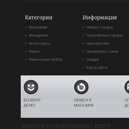
Категории
Информация
Мужчинам
Новые товары
Женщинам
Популярные товары
Аксессуары
Наш магазин
Ремни
Свяжитесь с нами
Ремни кожа GRASS
Скидки
Карта сайта
ВОЗВРАТ
ОБМЕН В
О
ДЕНЕГ
МАГАЗИНЕ
Д
ЗАПРОСЫ ПО КОТОРЫМ НАС ИЩУТ