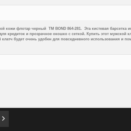
ной кожи флотар черный
TM
BOND
864
-
281
.
Эта кистевая барсетка и
для кредиток и прозрачное окошко с сеткой. Купить этот мужской 
 клатч будет очень удобен для повседневного использования и по