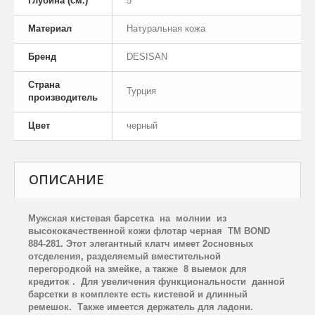
Глубина (см.)
5
Материал
Натуральная кожа
Бренд
DESISAN
Страна
Турция
производитель
Цвет
черный
ОПИСАНИЕ
Мужская кистевая барсетка
на
молнии
из
высококачественной кожи флотар черная
TM
BOND
884-281. Этот элегантный клатч имеет
2
ос
новных
отсделения, разделяемый вместительной
перегородкой на змейке, а также
8 выемок для
кредиток .
Для увеличения функциональности
данной
барсетки в комплекте есть кистевой и длинный
ремешок.
Также имеется держатель для ладони.