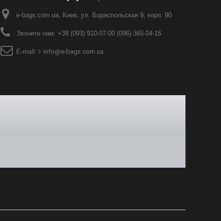
e-bags.com.ua, Киев, ул. Бориспольская 9, корп. 90
Звоните нам:
+38 (093) 910-07-00 (096) 365-04-15
E-mail:
info@e-bags.com.ua