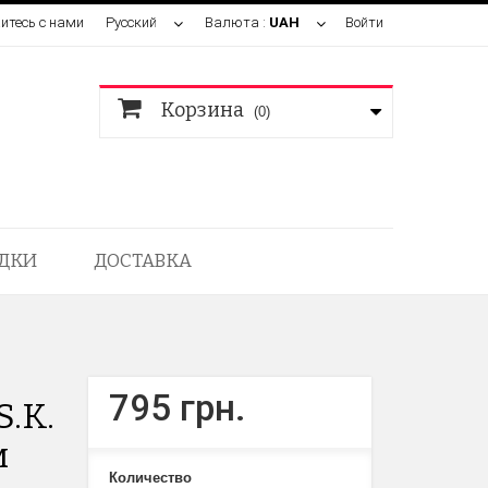
итесь с нами
Русский
Валюта :
UAH
Войти
Корзина
(0)
ДКИ
ДОСТАВКА
795 грн.
.K.
м
Количество