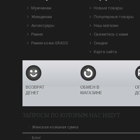
Мужчинам
Новые товары
Женщинам
Популярные товары
Аксессуары
Наш магазин
Ремни
Свяжитесь с нами
Ремни кожа GRASS
Скидки
Карта сайта
ВОЗВРАТ
ОБМЕН В
О
ДЕНЕГ
МАГАЗИНЕ
Д
ЗАПРОСЫ ПО КОТОРЫМ НАС ИЩУТ
Женская кожаная сумка
Блог