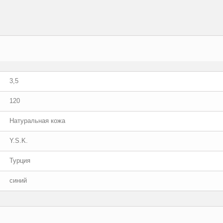
3,5
120
Натуральная кожа
Y.S.K.
Турция
синий