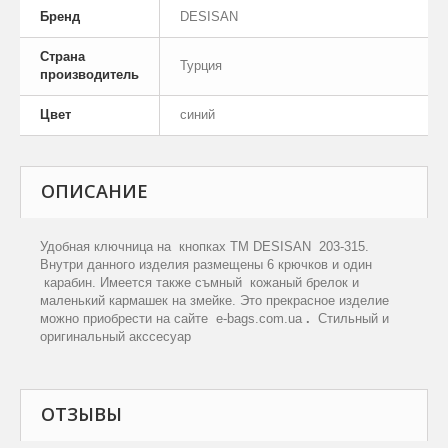
Бренд
DESISAN
Страна
Турция
производитель
Цвет
синий
ОПИСАНИЕ
Удобная ключница на
кнопках TM DESISAN
203-315.
Внутри данного изделия размещены 6 крючков и один
карабин. Имеется также съмный
кожаный брелок и
маленький кармашек на змейке.
Э
то прекрасное изделие
можно приобрести на сайте
e
-
bags
.
com
.
ua
.
Стильный и
оригинальный акссесуар
ОТЗЫВЫ