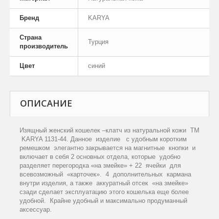
Бренд
KARYA
Страна
Турция
производитель
Цвет
синий
ОПИСАНИЕ
Изящный женский кошелек –клатч из натуральной кожи
TM
KARYA
1131-44. Данное
изделие
с удобным коротким
ремешком
элегантно закрывается на магнитные
кнопки
и
включает в себя 2 основных отдела, которые
удобно
разделяет перегородка «на змейке» + 22
ячейки
для
всевозможный
«карточек».
4
дополнительных
кармана
внутри изделия, а также
аккуратный отсек
«на змейке»
сзади сделает эксплуатацию этого кошелька еще более
удобной.
Крайне удобный и максимально продуманный
аксессуар.