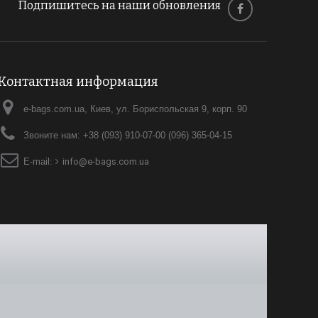
Подпишитесь на наши обновления
Контактная информация
e-bags.com.ua, Киев, ул. Бориспольская 9, корп. 90
Звоните нам:
+38 (093) 910-07-00 (096) 365-04-15
E-mail:
info@e-bags.com.ua