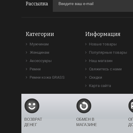
Рассылка
Категории
Информация
Мужчинам
Новые товары
Женщинам
Популярные товары
Аксессуары
Наш магазин
Ремни
Свяжитесь с нами
Ремни кожа GRASS
Скидки
Карта сайта
ВОЗВРАТ
ОБМЕН В
О
ДЕНЕГ
МАГАЗИНЕ
Д