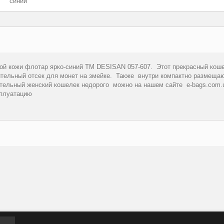
синий
ной кожи флотар ярко-синий ТМ DESISAN 057-607. Этот прекрасный кош
ительный отсек для монет на змейке. Также внутри компактно размещаю
тельный женский кошелек недорого можно на нашем сайте e-bags.com.u
сплуатацию