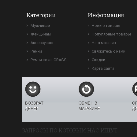
Категории
Информация
Мужчинам
Новые товары
Женщинам
Популярные товары
Аксессуары
Наш магазин
Ремни
Свяжитесь с нами
Ремни кожа GRASS
Скидки
Карта сайта
ВОЗВРАТ
ОБМЕН В
О
ДЕНЕГ
МАГАЗИНЕ
Д
ЗАПРОСЫ ПО КОТОРЫМ НАС ИЩУТ