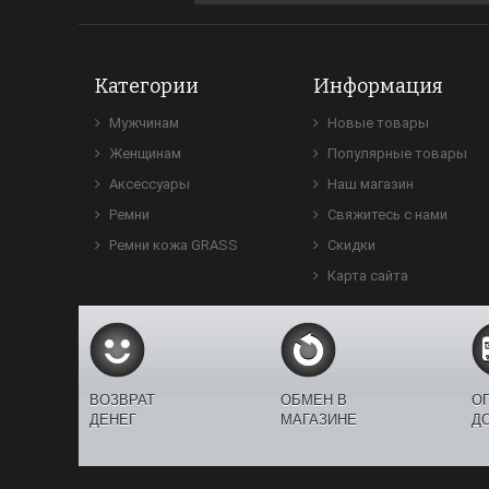
Категории
Информация
Мужчинам
Новые товары
Женщинам
Популярные товары
Аксессуары
Наш магазин
Ремни
Свяжитесь с нами
Ремни кожа GRASS
Скидки
Карта сайта
ВОЗВРАТ
ОБМЕН В
О
ДЕНЕГ
МАГАЗИНЕ
Д