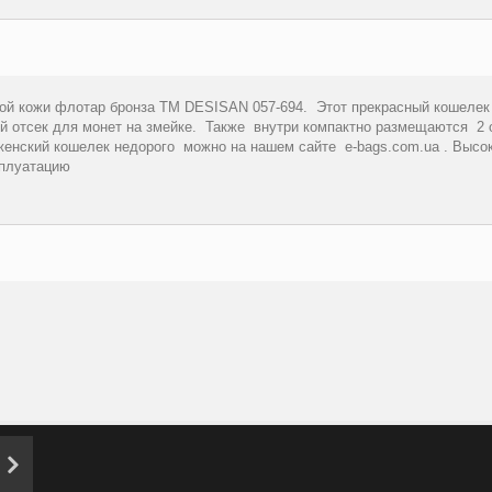
ной кожи флотар бронза ТМ DESISAN 057-694. Этот прекрасный кошелек
й отсек для монет на змейке. Также внутри компактно размещаются 2 о
енский кошелек недорого можно на нашем сайте e-bags.com.ua . Высок
сплуатацию