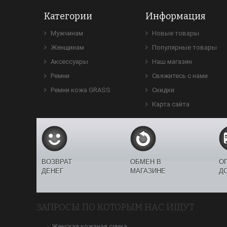
Категории
Информация
Мужчинам
Новые товары
Женщинам
Популярные товары
Аксессуары
Наш магазин
Ремни
Свяжитесь с нами
Ремни кожа GRASS
Скидки
Карта сайта
ВОЗВРАТ
ОБМЕН В
О
ДЕНЕГ
МАГАЗИНЕ
Д
ЗАПРОСЫ ПО КОТОРЫМ НАС ИЩУТ
Женская кожаная сумка