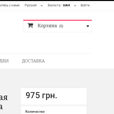
итесь с нами
Русский
Валюта :
UAH
Войти
Корзина
(0)
ДКИ
ДОСТАВКА
975 грн.
ая
а
Количество