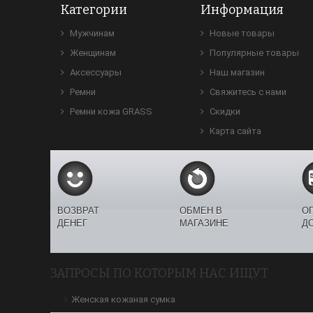
Категории
Информация
Мужчинам
Новые товары
Женщинам
Популярные товары
Аксессуары
Наш магазин
Ремни
Свяжитесь с нами
Ремни кожа GRASS
Скидки
Карта сайта
ВОЗВРАТ
ОБМЕН В
О
ДЕНЕГ
МАГАЗИНЕ
Д
ЗАПРОСЫ ПО КОТОРЫМ НАС ИЩУТ
Женская кожаная сумка