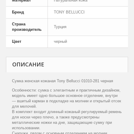
Материал
Натуральная кожа
Бренд
TONY BELLUCCI
Страна
Турция
производитель
Цвет
черный
ОПИСАНИЕ
Сумка женская кожаная Tony Bellucci 01010-281 черная
Особенности: сумка с элегантным и практичным дизайном,
модель имеет одно большое основное отделение, внутри
— вшитый карман в подкладке на молнии и открытый отсек
для мелочей.
В комплект входит длинный кожаный регулируемый ремень
для носки через плечо, а также предусмотрены
металлические ножки на дне, защищающие сумку при
использовании.
Снаружи, рядом с основным отделением на молнии,