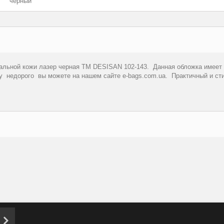
черный
альной кожи лазер черная ТМ DESISAN 102-143. Данная обложка имеет в
у недорого вы можете на нашем сайте e-bags.com.ua. Практичный и ст