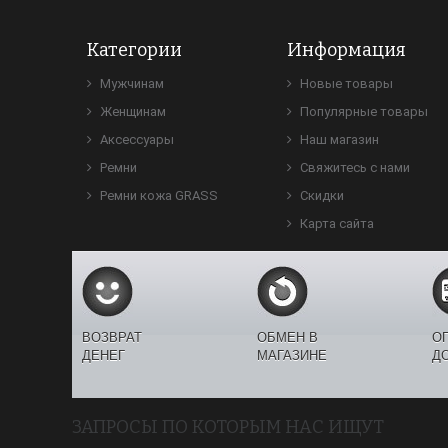
Категории
Информация
Мужчинам
Новые товары
Женщинам
Популярные товары
Аксессуары
Наш магазин
Ремни
Свяжитесь с нами
Ремни кожа GRASS
Скидки
Карта сайта
ВОЗВРАТ
ОБМЕН В
О
ДЕНЕГ
МАГАЗИНЕ
Д
ЗАПРОСЫ ПО КОТОРЫМ НАС ИЩУТ