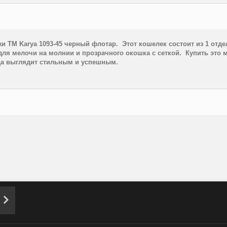
ожи TM
Karya 1093-45 черный флотар.
Этот кошелек состоит из 1 отд
ля мелочи на молнии и прозрачного окошка с сеткой. Купить это м
егда выглядит стильным и успешным.