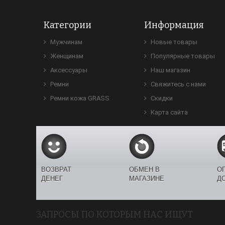
Категории
Информация
Мужчинам
Новые товары
Женщинам
Популярные товары
Аксессуары
Наш магазин
Ремни
Свяжитесь с нами
Ремни кожа GRASS
Скидки
Карта сайта
ВОЗВРАТ
ОБМЕН В
О
ДЕНЕГ
МАГАЗИНЕ
Д
ЗАПРОСЫ ПО КОТОРЫМ НАС ИЩУТ