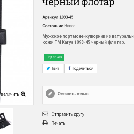
черный флотар
Артикул
1093-45
Состояние
Новое
Мужское портмоне-купюрник из натураль
кожи TM
Karya 1093-45 черный флотар.
Под заказ
Твит
Поделиться
Оставить отзыв
Увеличить
Отправить другу
Печать