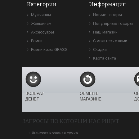
Категории
Информация
Мужчинам
Новые товары
Женщинам
Популярные товары
Аксессуары
Наш магазин
Ремни
Свяжитесь с нами
Ремни кожа GRASS
Скидки
Карта сайта
ВОЗВРАТ
ОБМЕН В
О
ДЕНЕГ
МАГАЗИНЕ
Д
ЗАПРОСЫ ПО КОТОРЫМ НАС ИЩУТ
Женская кожаная сумка