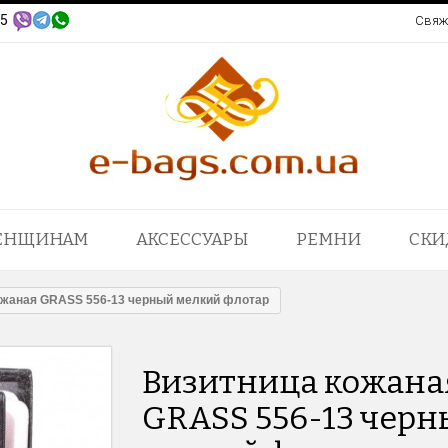
95
Свяж
ЕНЩИНАМ
АКСЕССУАРЫ
РЕМНИ
СКИ
ожаная GRASS 556-13 черный мелкий флотар
Визитница кожана
GRASS 556-13 чер