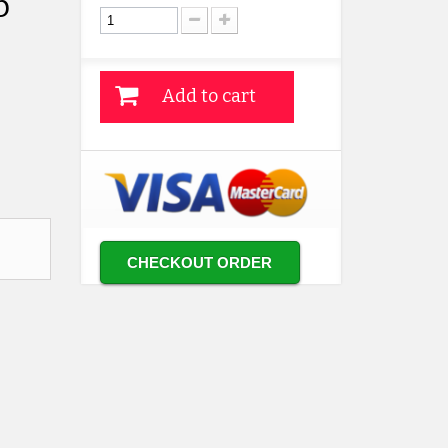
р
Add to cart
CHECKOUT ORDER