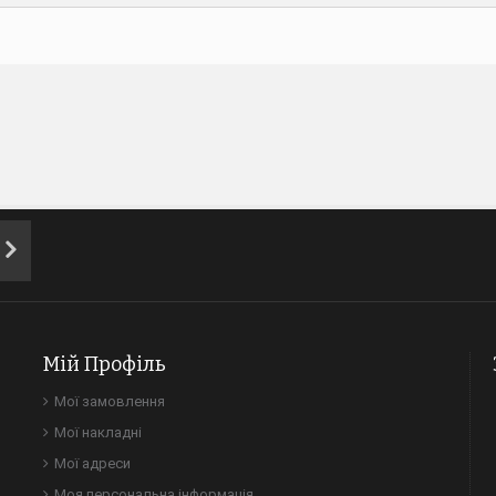
Мій Профіль
Мої замовлення
Мої накладні
Мої адреси
Моя персональна інформація