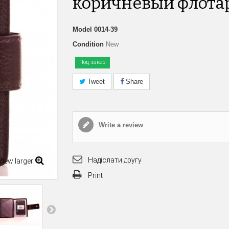
коричневый флота
Model
0014-39
Condition
New
Под заказ
Tweet
Share
Write a review
Надіслати другу
View larger
Print