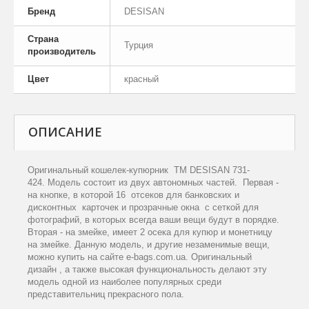
Бренд
DESISAN
Страна
Турция
производитель
Цвет
красный
ОПИСАНИЕ
Оригинальный
кошелек-купюрник ТМ DESISAN 731-
424.
М
одель состоит из двух автономных частей. Первая -
на кнопке, в которой 16 отсеков для банковских и
дисконтных карточек и прозрачные окна с сеткой для
фотографий
, в которых всегда ваши вещи будут в порядке
.
Вторая - на змейке, имеет 2 осека для купюр и монетницу
на змейке.
Данную модель, и другие незаменимые вещи,
можно купить на сайте
e
-
bags
.
com
.
ua
.
Оригинальный
дизайн , а также высокая функциональность делают эту
модель одной из наиболее популярных среди
представительниц прекрасного пола.