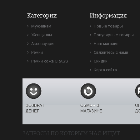
Категории
Информация
Мужчинам
Новые товары
Женщинам
Популярные товары
Аксессуары
Наш магазин
Ремни
Свяжитесь с нами
Ремни кожа GRASS
Скидки
Карта сайта
ВОЗВРАТ
ОБМЕН В
О
ДЕНЕГ
МАГАЗИНЕ
Д
ЗАПРОСЫ ПО КОТОРЫМ НАС ИЩУТ