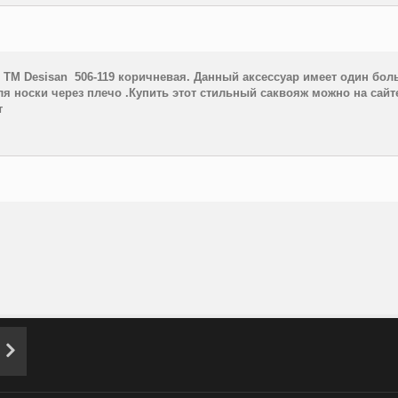
и
TM
Desisan
506-119 коричневая. Данный аксессуар имеет один бол
 носки через плечо .Купить этот стильный саквояж можно на сайт
т