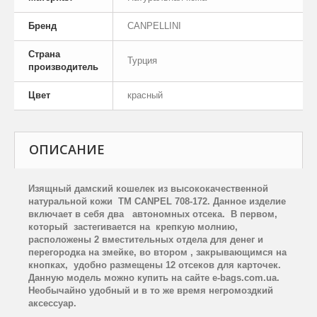
Бренд
CANPELLINI
Страна
Турция
производитель
Цвет
красный
ОПИСАНИЕ
Изящный дамский кошелек
из высококачественной
натуральной кожи
TM
CANPEL
708-172. Данное изделие
включает в себя два
автономных отсека.
В первом,
который
застегивается на
крепкую молнию,
расположены 2 вместительных отдела для денег и
перегородка на змейке, во втором , закрывающимся на
кнопках,
удобно размещены 12 отсеков для карточек.
Данную модель можно купить на сайте
e
-
bags
.
com
.
ua
.
Необычайно удобный и в то же время негромоздкий
аксессуар.