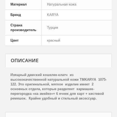
Материал
Натуральная кожа
Бренд
KARYA
Страна
Турция
производитель
Цвет
красный
ОПИСАНИЕ
Изящный дамский кошелек-клатч
из
высококачественной натуральной кожи
TM
KARYA
1075-
122. Это оригинальной, мягкое
изделие имеет
2
основных отдела, которые разделяет
кармашек-
перегородка «на змейке»+ 6 ячеек для карт + кистевой
ремешок.
Крайне удобный и стильный аксессуар.