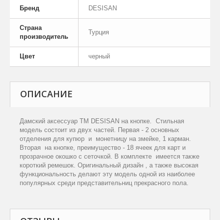
Бренд
DESISAN
Страна
Турция
производитель
Цвет
черный
ОПИСАНИЕ
Дамский аксессуар
ТМ DESISAN на кнопке.
С
тильн
ая
модель состоит
из двух частей. Первая
-
2 основных
отделения для купюр и монетницу на
змейке
, 1
к
арман.
Втор
ая
на кнопке,
преимущество -
18 ячеек для
к
арт и
прозрачное окошко с сеточкой. В комплекте имеется также
короткий ремешок. Оригинальный дизайн , а также высокая
функциональность делают эту модель одной из наиболее
популярных среди представительниц прекрасного пола.