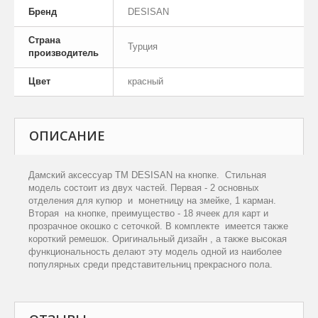
Бренд
DESISAN
Страна
Турция
производитель
Цвет
красный
ОПИСАНИЕ
Дамский аксессуар
ТМ DESISAN на кнопке.
С
тильн
ая
модель состоит
из двух частей. Первая
-
2 основных
отделения для купюр и монетницу на
змейке
, 1
к
арман.
Втор
ая
на кнопке,
преимущество -
18 ячеек для
к
арт и
прозрачное окошко с сеточкой. В комплекте имеется также
короткий ремешок. Оригинальный дизайн , а также высокая
функциональность делают эту модель одной из наиболее
популярных среди представительниц прекрасного пола.